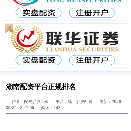
湖南配资平台正规排名
作者：配资炒股经验
平台：线上炒股配资
更新：2026-
05-25 18:17:09
阅读：148