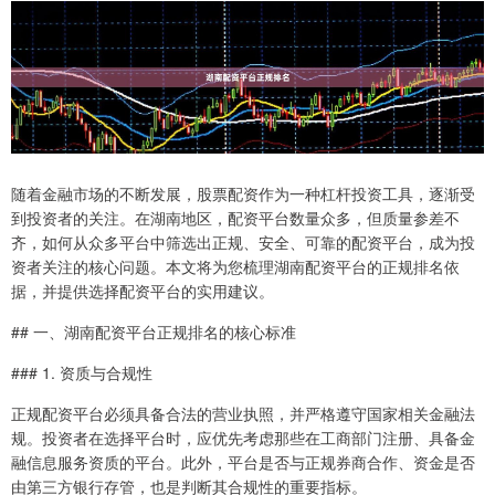
随着金融市场的不断发展，股票配资作为一种杠杆投资工具，逐渐受
到投资者的关注。在湖南地区，配资平台数量众多，但质量参差不
齐，如何从众多平台中筛选出正规、安全、可靠的配资平台，成为投
资者关注的核心问题。本文将为您梳理湖南配资平台的正规排名依
据，并提供选择配资平台的实用建议。
## 一、湖南配资平台正规排名的核心标准
### 1. 资质与合规性
正规配资平台必须具备合法的营业执照，并严格遵守国家相关金融法
规。投资者在选择平台时，应优先考虑那些在工商部门注册、具备金
融信息服务资质的平台。此外，平台是否与正规券商合作、资金是否
由第三方银行存管，也是判断其合规性的重要指标。