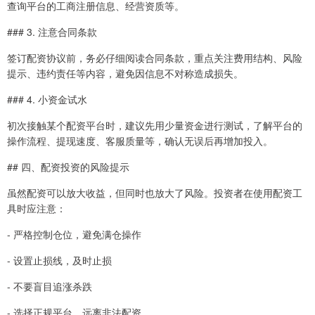
查询平台的工商注册信息、经营资质等。
### 3. 注意合同条款
签订配资协议前，务必仔细阅读合同条款，重点关注费用结构、风险
提示、违约责任等内容，避免因信息不对称造成损失。
### 4. 小资金试水
初次接触某个配资平台时，建议先用少量资金进行测试，了解平台的
操作流程、提现速度、客服质量等，确认无误后再增加投入。
## 四、配资投资的风险提示
虽然配资可以放大收益，但同时也放大了风险。投资者在使用配资工
具时应注意：
- 严格控制仓位，避免满仓操作
- 设置止损线，及时止损
- 不要盲目追涨杀跌
- 选择正规平台，远离非法配资