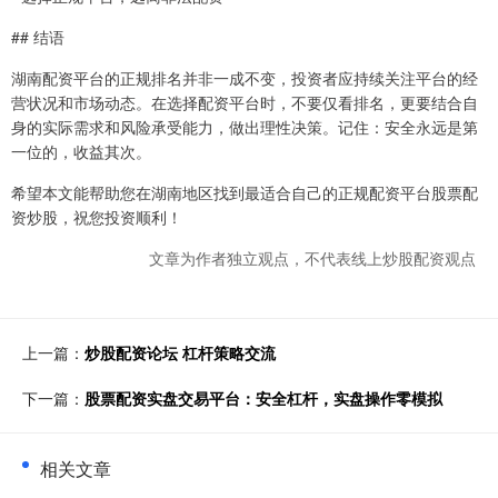
## 结语
湖南配资平台的正规排名并非一成不变，投资者应持续关注平台的经
营状况和市场动态。在选择配资平台时，不要仅看排名，更要结合自
身的实际需求和风险承受能力，做出理性决策。记住：安全永远是第
一位的，收益其次。
希望本文能帮助您在湖南地区找到最适合自己的正规配资平台股票配
资炒股，祝您投资顺利！
文章为作者独立观点，不代表线上炒股配资观点
上一篇：
炒股配资论坛 杠杆策略交流
下一篇：
股票配资实盘交易平台：安全杠杆，实盘操作零模拟
相关文章