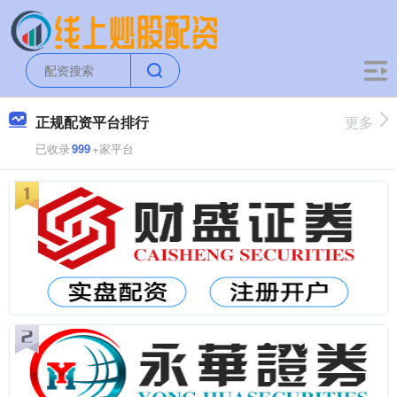
正规配资平台排行
更多
已收录
999
+家平台