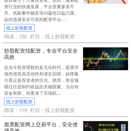
资行业的快速发展，平台质量参差不
齐、风险事件频发等问题也日益凸显。
如何选择安全可靠的配资平台....
线上炒股配资
阅读：
152
栏目：
线上炒股配资
炒股配资找配资，专业平台安全
高效
在当今投资理财的多元化时代，股票市
场凭借其高流动性和潜在回报，始终吸
引着众多投资者的目光。然而，资金规
模往往是制约收益的关键因素。当自有
资金有限，却看准了市场机....
线上炒股配资
阅读：
119
栏目：
线上炒股配资
股票配资网上交易平台，安全便
捷高效