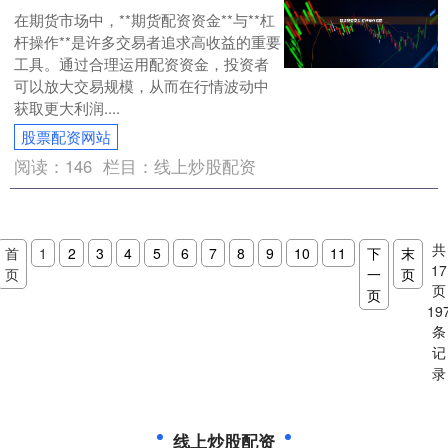
在期货市场中，**期货配资资金**与**杠
杆操作**是许多交易者追求高收益的重要
工具。通过合理运用配资资金，投资者
可以放大交易规模，从而在行情波动中
获取更大利润....
股票配资网站
阅读：
146
栏目：
线上炒股配资
共
首
1
2
3
4
5
6
7
8
9
10
11
下
末
17
页
一
页
页
页
19
条
记
录
线上炒股配资