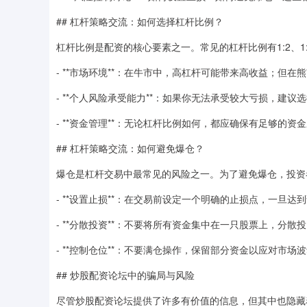
## 杠杆策略交流：如何选择杠杆比例？
杠杆比例是配资的核心要素之一。常见的杠杆比例有1:2、1
- **市场环境**：在牛市中，高杠杆可能带来高收益；但
- **个人风险承受能力**：如果你无法承受较大亏损，建议
- **资金管理**：无论杠杆比例如何，都应确保有足够的资
## 杠杆策略交流：如何避免爆仓？
爆仓是杠杆交易中最常见的风险之一。为了避免爆仓，投资
- **设置止损**：在交易前设定一个明确的止损点，一旦达
- **分散投资**：不要将所有资金集中在一只股票上，分散
- **控制仓位**：不要满仓操作，保留部分资金以应对市场
## 炒股配资论坛中的骗局与风险
尽管炒股配资论坛提供了许多有价值的信息，但其中也隐藏