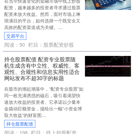
在当今快速变化的金融市场中线上炒股
配资，越来越多的投资者寻求通过股票
配资来放大收益。然而，面对市场上琳
琅满目的平台，如何选择一个既安全又
高效的配资渠道成为关键。....
交易平台
阅读：
50
栏目：
股票配资炒股
持仓股票配债 配资专业股票随
机生成含有中立性、权威性、客
观性、合规性和信息实用性适合
网站发布不超30字的标题
在股市的潮起潮落中，“配资专业股票”如
同一枚充满诱惑的磁石，吸引着渴望快
速放大收益的投资者。它承诺以少量本
金撬动巨额资金，描绘出一幅“小资金博
取大收益”的财富图....
持仓股票配债
阅读：
198
栏目：
线上炒股配资