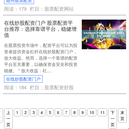
赣州股票配资
阅读：
179
栏目：
股票配资网站
在线炒股配资门户 股票配资平
台推荐：选择靠谱平台，稳健增
值
在股票投资市场中，配资平台可以为投
资者提供资金杠杆在线炒股配资门户，
放大收益。然而，选择一个靠谱的配资
平台至关重要，以确保资金安全和投资
稳健。 * 放大收益：杠....
在线炒股配资门户
阅读：
184
栏目：
股票配资炒股
首
上
1
2
3
4
5
6
7
8
9
10
11
下
末
页
一
一
页
页
页