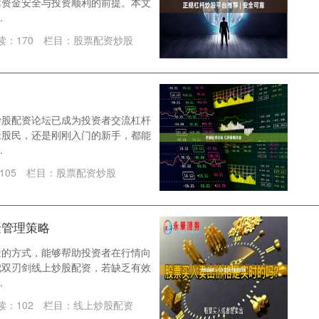
障资金安全与投资顺利的前提。本文
.
读：
170
栏目：
股票配资炒股
炒股配资论坛已成为投资者交流杠杆
老股民，还是刚刚入门的新手，都能
.
105
栏目：
股票配资炒股
金管理策略
金的方式，能够帮助投资者在行情向
把双刃剑线上炒股配资，若缺乏有效
.
读：
102
栏目：
线上炒股配资