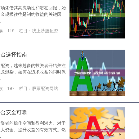
市场凭借其高流动性和潜在回报，始
资金规模往往是制约收益的关键因
..
读：
119
栏目：
线上炒股配资
平台选择指南
股配资，越来越多的投资者开始关注
鱼龙混杂，如何在追求收益的同时保
.
读：
197
栏目：
股票配资网站
平台安全可靠
投资者的操作空间和盈利潜力。对于
放大资金、提升收益的有效方式。然
.