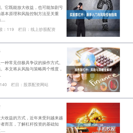
剑。它既能放大收益，也可能加剧亏
的基本原理和风险控制方法至关重
..
读：
119
栏目：
线上炒股配资
析
是一种常见但极具争议的操作方式。
损。本文将从风险与策略两个维度，
.
140
栏目：
股票配资网站
南
放大收益的方式，近年来受到越来越
资者而言，了解杠杆投资的基础知
..