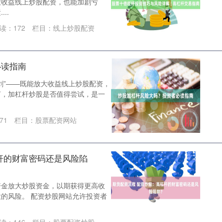
大收益线上炒股配资，也能加剧亏
..
读：
172
栏目：
线上炒股配资
必读指南
剑”——既能放大收益线上炒股配资，
言，加杠杆炒股是否值得尝试，是一
71
栏目：
股票配资网站
杆的财富密码还是风险陷
资金放大炒股资金，以期获得更高收
的风险。 配资炒股网站允许投资者
读：
146
栏目：
股票配资炒股