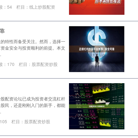
读：
54
栏目：
线上炒股配资
可靠
益的特性而备受关注。然而，选择一
障资金安全与投资顺利的前提。本文
.
读：
170
栏目：
股票配资炒股
炒股配资论坛已成为投资者交流杠杆
老股民，还是刚刚入门的新手，都能
.
105
栏目：
股票配资炒股