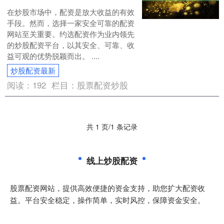
在炒股市场中，配资是放大收益的有效
手段。然而，选择一家安全可靠的配资
网站至关重要。约选配资作为业内领先
的炒股配资平台，以其安全、可靠、收
益可观的优势脱颖而出。 ....
炒股配资最新
阅读：
192
栏目：
股票配资炒股
共 1 页/1 条记录
线上炒股配资
股票配资网站，提供高效便捷的资金支持，助您扩大配资收
益。平台安全稳定，操作简单，实时风控，保障资金安全。