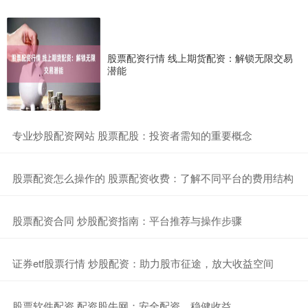
股票配资行情 线上期货配资：解锁无限交易
潜能
​专业炒股配资网站 股票配股：投资者需知的重要概念
​股票配资怎么操作的 股票配资收费：了解不同平台的费用结构
​股票配资合同 炒股配资指南：平台推荐与操作步骤
​证券etf股票行情 炒股配资：助力股市征途，放大收益空间
​股票软件配资 配资股牛网：安全配资，稳健收益