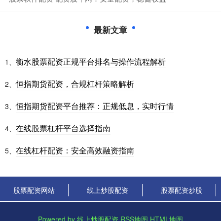
最新文章
衡水股票配资正规平台排名与操作流程解析
1、
恒指期货配资，合规杠杆策略解析
2、
恒指期货配资平台推荐：正规低息，实时行情
3、
在线股票杠杆平台选择指南
4、
在线杠杆配资：安全高效融资指南
5、
股票配资网站
线上炒股配资
股票配资炒股
Powered by
线上炒股配资
RSS地图
HTML地图