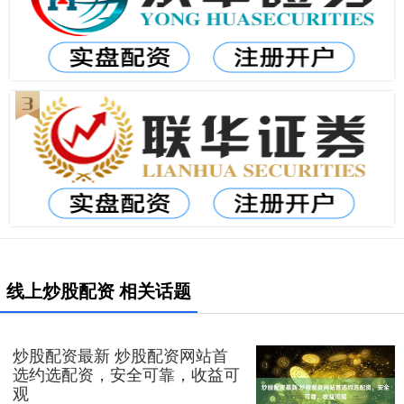
线上炒股配资 相关话题
炒股配资最新 炒股配资网站首
选约选配资，安全可靠，收益可
观