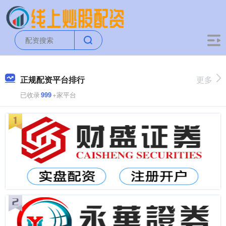
正规配资平台排行
更多
已收录
999
+家平台