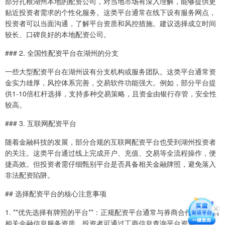
部分扎根湖州本地的配资公司，对当地市场有深入理解，能够提供更
贴近投资者需求的个性化服务。这类平台通常在线下设有服务网点，
投资者可以当面沟通，了解平台资质和风控措施。建议选择成立时间
较长、口碑良好的本地配资公司。
### 2. 全国性配资平台在湖州的分支
一些大型配资平台在湖州设有分支机构或服务团队。这类平台通常资
金实力雄厚，风控体系完善，交易软件功能强大。例如，部分平台提
供1-10倍杠杆选择，支持多种交易策略，且资金由银行存管，安全性
较高。
### 3. 互联网配资平台
随着金融科技的发展，部分合规的互联网配资平台也受到湖州投资者
的关注。这类平台通过线上完成开户、充值、交易等全流程操作，便
捷高效。但投资者需仔细甄别平台是否具备相关金融牌照，避免落入
非法配资陷阱。
## 选择配资平台的核心注意事项
1. **优先选择有牌照的平台**：正规配资平台通常与券商合作，或持有
相关金融信息服务资质。投资者可通过工商信息查询平台资质。