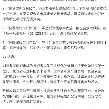
2. **警惕虚拟盘风险**：部分非法平台以配资为名，实际提供的是虚拟
交易系统，投资者资金并未真正进入证券市场。建议通过正规交易软
件查看交易记录是否真实。
3. **合理控制杠杆比例**：虽然配资能放大收益，但也会放大风险。建
议新手从低杠杆（如1:2或1:3）开始，逐步熟悉配资操作。
4. **仔细阅读合同条款**：签订配资合同前，务必仔细阅读关于利息计
算、风控线设置、提前终止协议等条款，避免后续纠纷。
## 结语
湖州股票配资市场为投资者提供了多样化的选择，但安全始终是第一
位的。投资者在选择配资平台时，应综合考量平台资质、资金安全、
风控能力和服务质量，避免被高收益承诺所迷惑。建议从正规渠道获
取配资服务，先进行小额尝试，确认平台可靠后再逐步增加投入。
希望本篇文章能帮助湖州的投资者找到适合自己的配资平台，在控制
风险的前提下实现投资目标。投资有风险股票配资网站，配资需谨
慎，理性操作方能行稳致远。