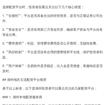
选择配资平台时，投资者应重点关注以下几个核心维度：
1. **合规性**：平台是否具备合法的经营资质，是否与正规证券公司合
作。
2. **资金安全**：是否采用第三方资金托管，确保客户资金与平台自有
资金分离。
3. **费率透明**：利息、管理费等费用是否公开透明，无隐性收费。
4. **风控机制**：平台是否设有合理的预警线和平仓线，保护投资者利
益。
5. **用户体验**：交易软件是否稳定，出入金是否便捷，客服响应是否
及时。
## 湖州地区主流配资平台推荐
基于以上标准，以下是湖州投资者可以重点关注的几家配资平台：
### 1. 湖州本地配资服务商