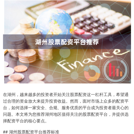
在湖州，越来越多的投资者开始关注股票配资这一杠杆工具，希望通
过合理的资金放大来提升投资收益。然而，面对市场上众多的配资平
台，如何选择一家安全、合规、服务优质的平台成为投资者最关心的
问题。本文将为您推荐湖州地区值得关注的股票配资平台，并提供选
择配资平台的核心要点。
## 湖州股票配资平台推荐标准