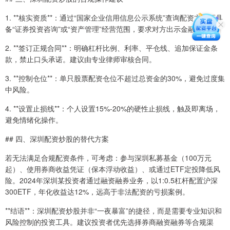
1. **核实资质**：通过“国家企业信用信息公示系统”查询配资方是否具
备“证券投资咨询”或“资产管理”经营范围，要求对方出示金融牌照。
2. **签订正规合同**：明确杠杆比例、利率、平仓线、追加保证金条
款，禁止口头承诺。建议由专业律师审核合同。
3. **控制仓位**：单只股票配资仓位不超过总资金的30%，避免过度集
中风险。
4. **设置止损线**：个人设置15%-20%的硬性止损线，触及即离场，
避免情绪化操作。
## 四、深圳配资炒股的替代方案
若无法满足合规配资条件，可考虑：参与深圳私募基金（100万元
起）、使用券商收益凭证（保本浮动收益）、或通过ETF定投降低风
险。2024年深圳某投资者通过融资融券业务，以1:0.5杠杆配置沪深
300ETF，年化收益达12%，远高于非法配资的亏损案例。
**结语**：深圳配资炒股并非“一夜暴富”的捷径，而是需要专业知识和
风险控制的投资工具。建议投资者优先选择券商融资融券等合规渠