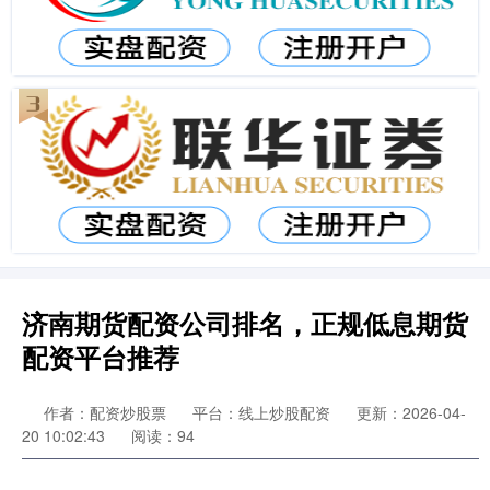
济南期货配资公司排名，正规低息期货
配资平台推荐
作者：配资炒股票
平台：线上炒股配资
更新：2026-04-
20 10:02:43
阅读：94