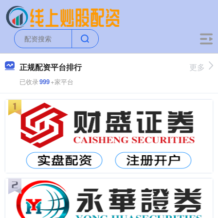
正规配资平台排行
更多
已收录
999
+家平台