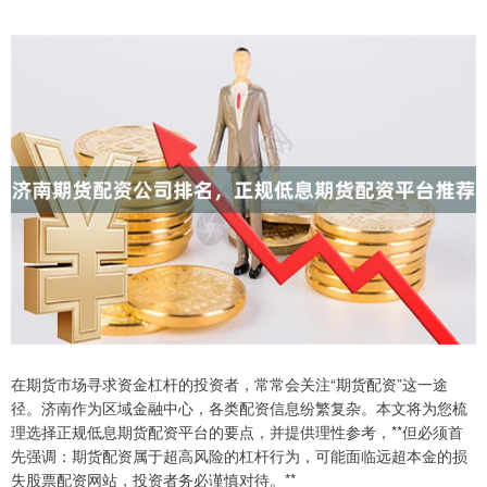
在期货市场寻求资金杠杆的投资者，常常会关注“期货配资”这一途
径。济南作为区域金融中心，各类配资信息纷繁复杂。本文将为您梳
理选择正规低息期货配资平台的要点，并提供理性参考，**但必须首
先强调：期货配资属于超高风险的杠杆行为，可能面临远超本金的损
失股票配资网站，投资者务必谨慎对待。**