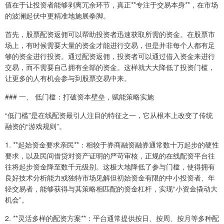
值在于让投资者能够剥离冗余环节，真正**专注于交易本身**，在市场
的波澜起伏中更精准地施展拳脚。
首先，股票配资返佣可以帮助投资者迅速获取所需的资金。在股票市
场上，有时候需要大量的资金才能进行交易，但是并非每个人都有足
够的资金进行投资。通过配资返佣，投资者可以通过借入资金来进行
交易，而不需要自己拥有全部的资金。这样就大大降低了投资门槛，
让更多的人有机会参与到股票交易中来。
### 一、 低门槛：打破资本壁垒，赋能策略实施
“低门槛”是在线配资最引人注目的特征之一，它从根本上改变了传统
融资的“游戏规则”。
1. **起始资金要求亲民**：相较于券商融资融券通常数十万起步的硬性
要求，以及民间借贷对资产证明的严苛审核，正规的在线配资平台往
往将起步资金降至数千元级别。这极大地降低了参与门槛，使得拥有
良好技术分析能力或独特市场见解但初始资金有限的中小投资者、年
轻交易者，能够获得与其策略相匹配的资金杠杆，实现“小资金撬动大
机会”。
2. **灵活多样的配资方案**：平台通常提供按日、按周、按月等多种配