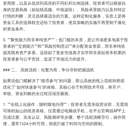
资周期，以及从低倍到高倍的不同杠杆比例选择。投资者可以根据自
身的交易风格（如短线高频、中线波段）、风险承受能力以及对特定
行情的判断，灵活选择最适合的方案。这种定制化服务，实质上是将
资金工具的选择权交还给了投资者，使其策略的实施不再受制于僵化
的资金条件。
3. **聚焦能力而非单纯资产**：低门槛的本质，是让市场更多地基于投
资者的**交易能力**和**风险控制意识**来分配资金资源，而非单纯依
据其既有资产多寡。这鼓励了更多凭借真才实学而非原始资本积累的
投资者参与公平竞技，促进了市场活力的提升。
### 二、 高效流程：化繁为简，争分夺秒把握战机
如果说低门槛解决了“能否参与”的问题，那么高效的线上流程则彻底
优化了“如何快速参与”的体验。其核心在于利用技术手段，将开户、
审核、资金到账的全过程压缩至极致。
1. **全线上化操作，随时随地办理**：投资者无需亲临营业部，无需填
写堆积如山的纸质表格。仅需通过电脑或手机，在平台官网或APP上
完成注册、实名认证、风险测评等步骤。整个流程清晰导引，操作简
便，通常7x24小时可用，彻底打破了时间与空间的限制。