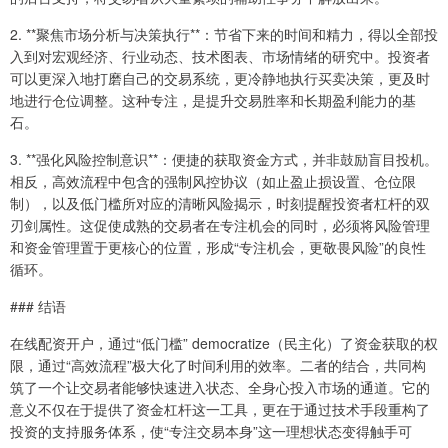
2. **聚焦市场分析与决策执行**：节省下来的时间和精力，得以全部投
入到对宏观经济、行业动态、技术图表、市场情绪的研究中。投资者
可以更深入地打磨自己的交易系统，更冷静地执行买卖决策，更及时
地进行仓位调整。这种专注，是提升交易胜率和长期盈利能力的基
石。
3. **强化风险控制意识**：便捷的获取资金方式，并非鼓励盲目投机。
相反，高效流程中包含的强制风控协议（如止盈止损设置、仓位限
制），以及低门槛所对应的清晰风险揭示，时刻提醒投资者杠杆的双
刃剑属性。这促使成熟的交易者在专注机会的同时，必须将风险管理
和资金管理置于更核心的位置，形成“专注机会，更敬畏风险”的良性
循环。
### 结语
在线配资开户，通过“低门槛” democratize（民主化）了资金获取的权
限，通过“高效流程”极大化了时间利用的效率。二者的结合，共同构
筑了一个让交易者能够快速进入状态、全身心投入市场的通道。它的
意义不仅在于提供了资金杠杆这一工具，更在于通过技术手段重构了
投资的支持服务体系，使“专注交易本身”这一理想状态变得触手可