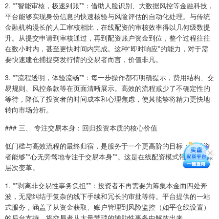
2. **智能审核，极速到账**：借助人脸识别、大数据风控等金融科技，
平台能够实现身份信息的快速核验与风险评估的自动化处理。与传统
金融机构漫长的人工审核相比，在线配资的审核效率得以几何级数提
升。从提交申请到审核通过，再到配资账户资金到位，整个过程往往
在数小时内，甚至更快时间内完成。这种“即时响应”的能力，对于需
要快速建仓捕捉突发行情的交易者而言，价值非凡。
3. **流程透明，体验流畅**：每一步操作都有明确提示，费用结构、交
易规则、风控条款等在页面清晰展示。高效的流程减少了不确定性的
等待，降低了投资者的时间成本和心理焦虑，使其能够将精力更快地
转向市场分析。
### 三、 专注交易本身：回归投资本质的核心价值
低门槛与高效流程的最终归宿，是服务于一个更高阶的目标：让投资
者能够**心无旁骛地专注于交易本身**。这是在线配资模式带来的最深
层次变革。
1. **剥离非交易性事务负担**：投资者不再需要为筹集本金而四处奔
波，无需纠结于复杂的线下手续和冗长的审批等待。平台提供的一站
式服务，涵盖了从资金获取、账户管理到风险监控（如平仓线设置）
的后台支持，将交易者从大量繁琐的辅助性事务中解放出来。